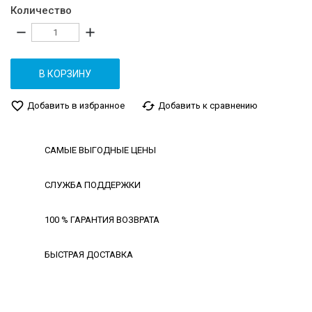
Количество
remove
add
В КОРЗИНУ
favorite_border
cached
Добавить в избранное
Добавить к сравнению
САМЫЕ ВЫГОДНЫЕ ЦЕНЫ
СЛУЖБА ПОДДЕРЖКИ
100 % ГАРАНТИЯ ВОЗВРАТА
БЫСТРАЯ ДОСТАВКА