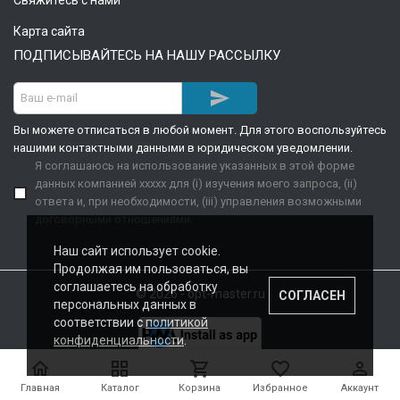
Свяжитесь с нами
Карта сайта
ПОДПИСЫВАЙТЕСЬ НА НАШУ РАССЫЛКУ

Вы можете отписаться в любой момент. Для этого воспользуйтесь
нашими контактными данными в юридическом уведомлении.
Я соглашаюсь на использование указанных в этой форме
данных компанией xxxxx для (i) изучения моего запроса, (ii)
ответа и, при необходимости, (iii) управления возможными
договорными отношениями.
Наш сайт использует cookie.
Продолжая им пользоваться, вы
соглашаетесь на обработку
© 2026 - opt-master.ru
СОГЛАСЕН
персональных данных в
соответствии с
политикой
конфиденциальности
.





Главная
Каталог
Корзина
Избранное
Аккаунт