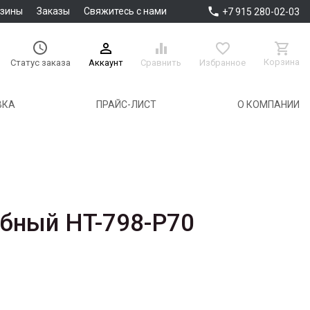

азины
Заказы
Свяжитесь с нами
+7 915 280-02-03





Корзина
Аккаунт
Сравнить
Избранное
Статус заказа
ВКА
ПРАЙС-ЛИСТ
О КОМПАНИИ
бный HT-798-P70