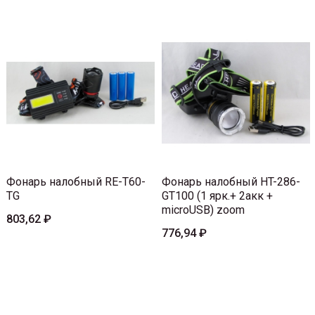
Фонарь налобный RE-T60-
Фонарь налобный HT-286-
TG
GT100 (1 ярк.+ 2акк +
microUSB) zoom
803,62 ₽
776,94 ₽