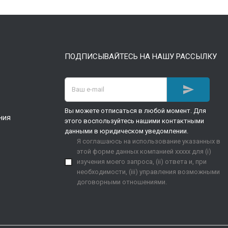
ПОДПИСЫВАЙТЕСЬ НА НАШУ РАССЫЛКУ

Вы можете отписаться в любой момент. Для
ния
этого воспользуйтесь нашими контактными
данными в юридическом уведомлении.
Я соглашаюсь на использование указанных в
этой форме данных компанией xxxxx для (i)
изучения моего запроса, (ii) ответа и, при
необходимости, (iii) управления возможными
договорными отношениями.