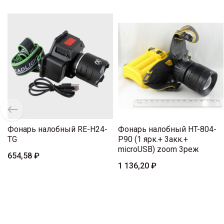
Фонарь налобный RE-H24-
Фонарь налобный HT-804-
TG
P90 (1 ярк.+ 3акк.+
microUSB) zoom 3реж
654,58 ₽
1 136,20 ₽