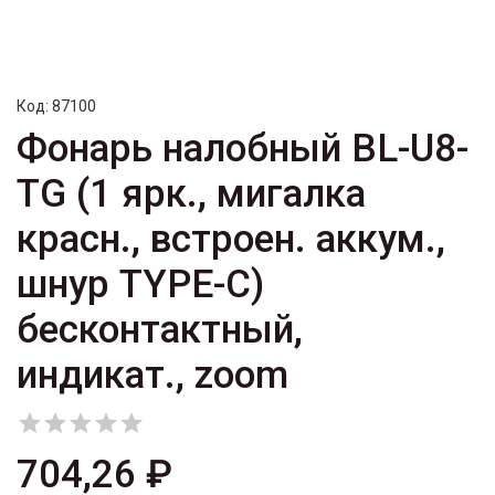
Код:
87100
Фонарь налобный BL-U8-
TG (1 ярк., мигалка
красн., встроен. аккум.,
шнур TYPE-C)
бесконтактный,
индикат., zoom





704,26 ₽