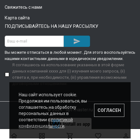
Свяжитесь с нами
Карта сайта
ПОДПИСЫВАЙТЕСЬ НА НАШУ РАССЫЛКУ

Вы можете отписаться в любой момент. Для этого воспользуйтесь
нашими контактными данными в юридическом уведомлении.
Я соглашаюсь на использование указанных в этой форме
данных компанией xxxxx для (i) изучения моего запроса, (ii)
ответа и, при необходимости, (iii) управления возможными
договорными отношениями.
Наш сайт использует cookie.
Продолжая им пользоваться, вы
соглашаетесь на обработку
© 2026 - opt-master.ru
СОГЛАСЕН
персональных данных в
соответствии с
политикой
конфиденциальности
.




