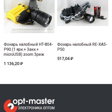
Фонарь налобный HT-804-
Фонарь налобный RE-XA5-
P90 (1 ярк.+ 3акк.+
P50
microUSB) zoom 3реж
517,04 ₽
1 136,20 ₽