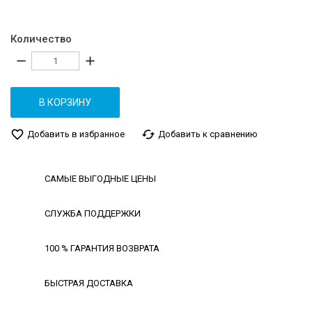
Количество
remove
add
В КОРЗИНУ
favorite_border
cached
Добавить в избранное
Добавить к сравнению
САМЫЕ ВЫГОДНЫЕ ЦЕНЫ
СЛУЖБА ПОДДЕРЖКИ
100 % ГАРАНТИЯ ВОЗВРАТА
БЫСТРАЯ ДОСТАВКА