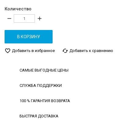
Количество
remove
add
В КОРЗИНУ
favorite_border
cached
Добавить в избранное
Добавить к сравнению
САМЫЕ ВЫГОДНЫЕ ЦЕНЫ
СЛУЖБА ПОДДЕРЖКИ
100 % ГАРАНТИЯ ВОЗВРАТА
БЫСТРАЯ ДОСТАВКА