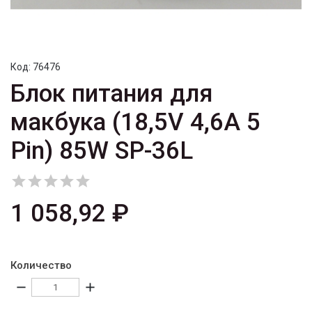
Код:
76476
Блок питания для
макбука (18,5V 4,6A 5
Pin) 85W SP-36L





1 058,92 ₽
Количество
remove
add