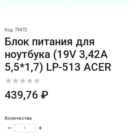
Код:
73472
Блок питания для
ноутбука (19V 3,42A
5,5*1,7) LP-513 ACER





439,76 ₽
Количество
remove
add