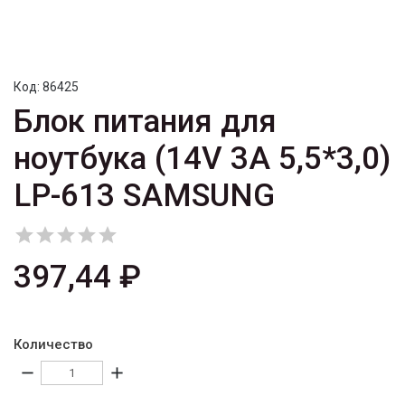
Код:
86425
Блок питания для
ноутбука (14V 3A 5,5*3,0)
LP-613 SAMSUNG





397,44 ₽
Количество
remove
add