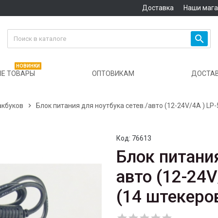
Доставка
Наши маг

НОВИНКИ
Е ТОВАРЫ
ОПТОВИКАМ
ДОСТА
акбуков

Блок питания для ноутбука сетев./авто (12-24V/4A ) LP
Код:
76613
Блок питания
авто (12-24V
(14 штекеро