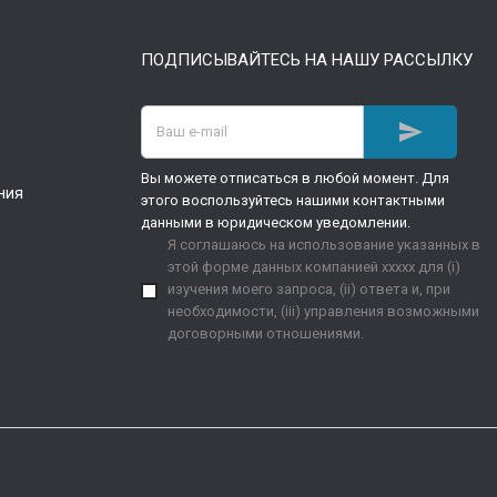
ПОДПИСЫВАЙТЕСЬ НА НАШУ РАССЫЛКУ

Вы можете отписаться в любой момент. Для
ния
этого воспользуйтесь нашими контактными
данными в юридическом уведомлении.
Я соглашаюсь на использование указанных в
этой форме данных компанией xxxxx для (i)
изучения моего запроса, (ii) ответа и, при
необходимости, (iii) управления возможными
договорными отношениями.