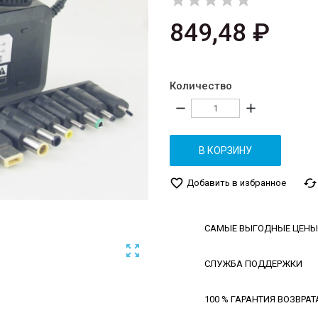





849,48 ₽
Количество
remove
add
В КОРЗИНУ
favorite_border
cached
Добавить в избранное
САМЫЕ ВЫГОДНЫЕ ЦЕНЫ

СЛУЖБА ПОДДЕРЖКИ
100 % ГАРАНТИЯ ВОЗВРАТ