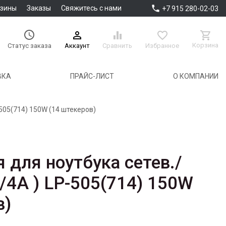

азины
Заказы
Свяжитесь с нами
+7 915 280-02-03





Корзина
Аккаунт
Сравнить
Избранное
Статус заказа
ВКА
ПРАЙС-ЛИСТ
О КОМПАНИИ
-505(714) 150W (14 штекеров)
 для ноутбука сетев./
/4A ) LP-505(714) 150W
в)