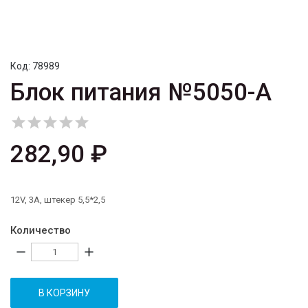
Код:
78989
Блок питания №5050-A





282,90 ₽
12V, 3A, штекер 5,5*2,5
Количество
remove
add
В КОРЗИНУ