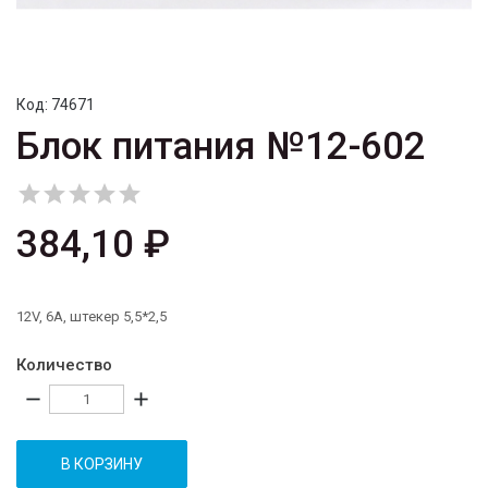
Код:
74671
Блок питания №12-602





384,10 ₽
12V, 6A, штекер 5,5*2,5
Количество
remove
add
В КОРЗИНУ