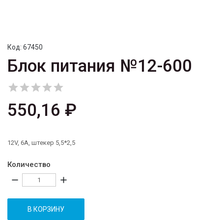
Код:
67450
Блок питания №12-600





550,16 ₽
12V, 6A, штекер 5,5*2,5
Количество
remove
add
В КОРЗИНУ