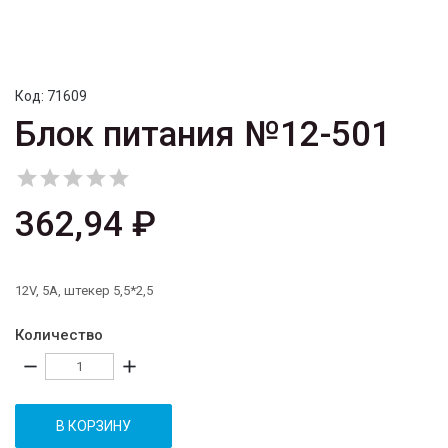
Код:
71609
Блок питания №12-501





362,94 ₽
12V, 5A, штекер 5,5*2,5
Количество
remove
add
В КОРЗИНУ