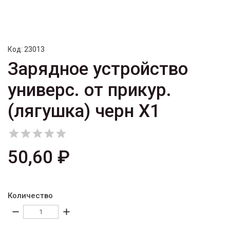
Код:
23013
Зарядное устройство
универс. от прикур.
(лягушка) черн X1





50,60 ₽
Количество
remove
add