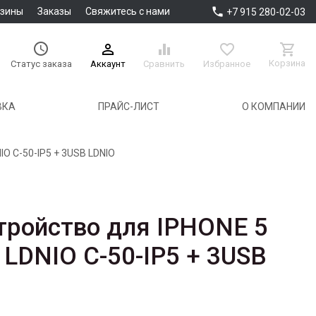

азины
Заказы
Свяжитесь с нами
+7 915 280-02-03





Корзина
Аккаунт
Сравнить
Избранное
Статус заказа
ВКА
ПРАЙС-ЛИСТ
О КОМПАНИИ
IO C-50-IP5 + 3USB LDNIO
тройство для IPHONE 5
 LDNIO C-50-IP5 + 3USB