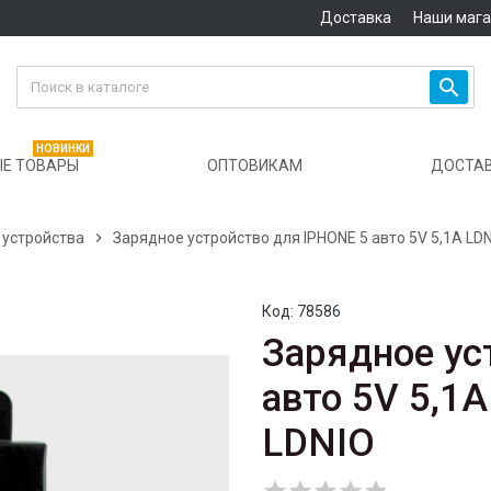
Доставка
Наши маг

НОВИНКИ
Е ТОВАРЫ
ОПТОВИКАМ
ДОСТА
устройства

Зарядное устройство для IPHONE 5 авто 5V 5,1A LDN
Код:
78586
Зарядное ус
авто 5V 5,1A
LDNIO