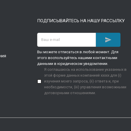
ПОДПИСЫВАЙТЕСЬ НА НАШУ РАССЫЛКУ

Вы можете отписаться в любой момент. Для
ния
этого воспользуйтесь нашими контактными
данными в юридическом уведомлении.
Я соглашаюсь на использование указанных в
этой форме данных компанией xxxxx для (i)
изучения моего запроса, (ii) ответа и, при
необходимости, (iii) управления возможными
договорными отношениями.