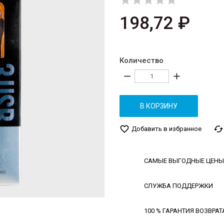





198,72 ₽
Количество
remove
add
В КОРЗИНУ
favorite_border
cached
Добавить в избранное
САМЫЕ ВЫГОДНЫЕ ЦЕНЫ
СЛУЖБА ПОДДЕРЖКИ
100 % ГАРАНТИЯ ВОЗВРАТ