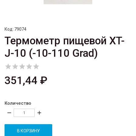
Код:
79074
Термометр пищевой XT-
J-10 (-10-110 Grad)





351,44 ₽
Количество
remove
add
В КОРЗИНУ