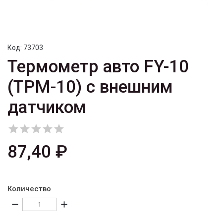
Код:
73703
Термометр авто FY-10
(TPM-10) с внешним
датчиком





87,40 ₽
Количество
remove
add