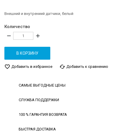
Внешний и внутрениий датчики, белый
Количество
remove
add
В КОРЗИНУ
favorite_border
cached
Добавить в избранное
Добавить к сравнению
САМЫЕ ВЫГОДНЫЕ ЦЕНЫ
СЛУЖБА ПОДДЕРЖКИ
100 % ГАРАНТИЯ ВОЗВРАТА
БЫСТРАЯ ДОСТАВКА