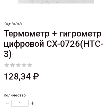
Код:
84948
Термометр + гигрометр
цифровой CX-0726(HTC-
3)





128,34 ₽
Количество
remove
add