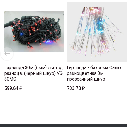
Гирлянда 30м (6мм) светод.
Гирлянда - бахрома Салют
разноцв. (черный шнур) V6-
разноцветная 3м
30MC
прозрачный шнур
599,84 ₽
733,70 ₽