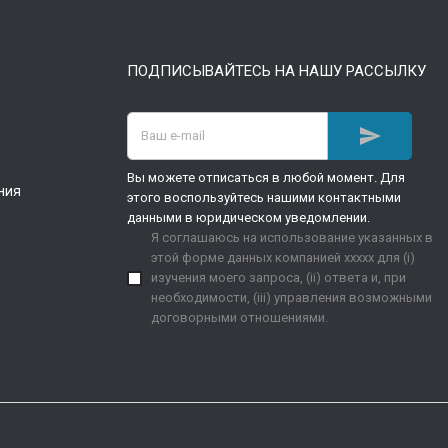
ПОДПИСЫВАЙТЕСЬ НА НАШУ РАССЫЛКУ

Вы можете отписаться в любой момент. Для
ния
этого воспользуйтесь нашими контактными
данными в юридическом уведомлении.
Я соглашаюсь на использование указанных в
этой форме данных компанией xxxxx для (i)
изучения моего запроса, (ii) ответа и, при
необходимости, (iii) управления возможными
договорными отношениями.