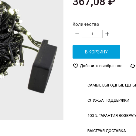
367,08 ₽
Количество
remove
add
В КОРЗИНУ
favorite_border
cached
Добавить в избранное
САМЫЕ ВЫГОДНЫЕ ЦЕНЫ
СЛУЖБА ПОДДЕРЖКИ
100 % ГАРАНТИЯ ВОЗВРАТ
БЫСТРАЯ ДОСТАВКА