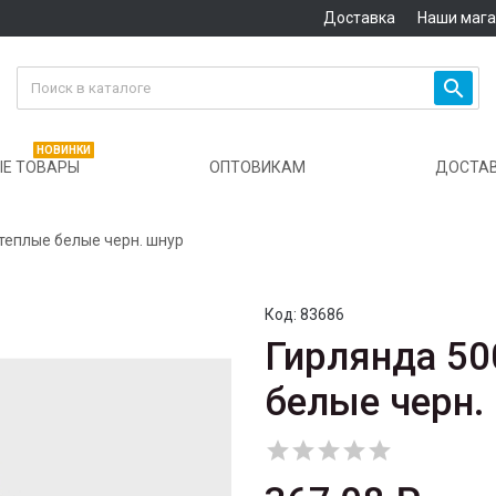
Доставка
Наши маг

НОВИНКИ
Е ТОВАРЫ
ОПТОВИКАМ
ДОСТА
 теплые белые черн. шнур
Код:
83686
Гирлянда 50
белые черн.




