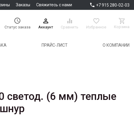

азины
Заказы
Свяжитесь с нами
+7 915 280-02-03





Корзина
Аккаунт
Сравнить
Избранное
Статус заказа
ВКА
ПРАЙС-ЛИСТ
О КОМПАНИИ
0 светод. (6 мм) теплые
 шнур