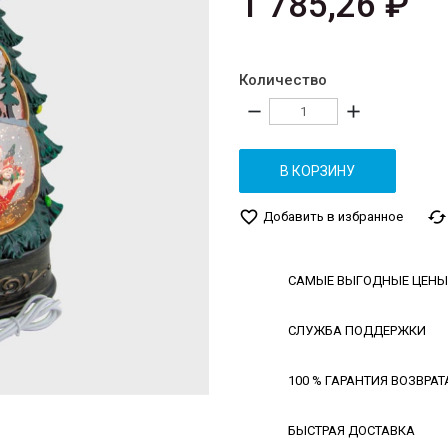
1 785,26 ₽
Количество
remove
add
В КОРЗИНУ
favorite_border
cached
Добавить в избранное
САМЫЕ ВЫГОДНЫЕ ЦЕНЫ
СЛУЖБА ПОДДЕРЖКИ
100 % ГАРАНТИЯ ВОЗВРАТ
БЫСТРАЯ ДОСТАВКА