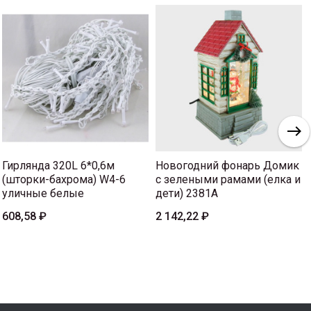
Гирлянда 320L 6*0,6м
Новогодний фонарь Домик
(шторки-бахрома) W4-6
с зелеными рамами (елка и
уличные белые
дети) 2381А
608,58 ₽
2 142,22 ₽