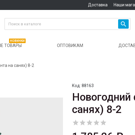
Доставка
Наши маг

НОВИНКИ
Е ТОВАРЫ
ОПТОВИКАМ
ДОСТА
та на санях) 8-2
Код:
88163
Новогодний 
санях) 8-2




