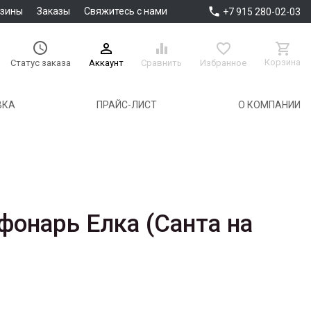

азины
Заказы
Свяжитесь с нами
+7 915 280-02-03





Корзина
Аккаунт
Сравнить
Избранное
Статус заказа
ВКА
ПРАЙС-ЛИСТ
О КОМПАНИИ
фонарь Елка (Санта на