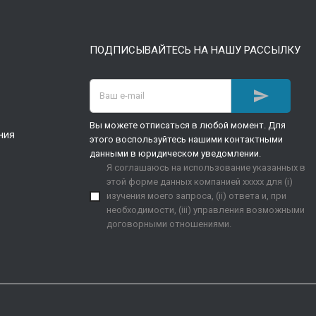
ПОДПИСЫВАЙТЕСЬ НА НАШУ РАССЫЛКУ

Вы можете отписаться в любой момент. Для
ния
этого воспользуйтесь нашими контактными
данными в юридическом уведомлении.
Я соглашаюсь на использование указанных в
этой форме данных компанией xxxxx для (i)
изучения моего запроса, (ii) ответа и, при
необходимости, (iii) управления возможными
договорными отношениями.