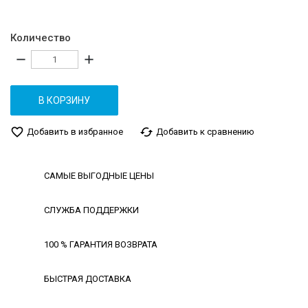
Количество
remove
add
В КОРЗИНУ
favorite_border
cached
Добавить в избранное
Добавить к сравнению
САМЫЕ ВЫГОДНЫЕ ЦЕНЫ
СЛУЖБА ПОДДЕРЖКИ
100 % ГАРАНТИЯ ВОЗВРАТА
БЫСТРАЯ ДОСТАВКА