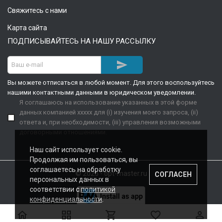
Свяжитесь с нами
Карта сайта
ПОДПИСЫВАЙТЕСЬ НА НАШУ РАССЫЛКУ

Вы можете отписаться в любой момент. Для этого воспользуйтесь
нашими контактными данными в юридическом уведомлении.
Я соглашаюсь на использование указанных в этой форме
данных компанией xxxxx для (i) изучения моего запроса, (ii)
ответа и, при необходимости, (iii) управления возможными
договорными отношениями.
Наш сайт использует cookie.
Продолжая им пользоваться, вы
соглашаетесь на обработку
© 2026 - opt-master.ru
СОГЛАСЕН
персональных данных в
соответствии с
политикой
конфиденциальности
.




