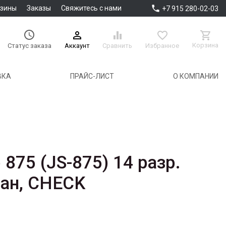

азины
Заказы
Свяжитесь с нами
+7 915 280-02-03





Корзина
Аккаунт
Сравнить
Избранное
Статус заказа
ВКА
ПРАЙС-ЛИСТ
О КОМПАНИИ
875 (JS-875) 14 разр.
ан, CHECK