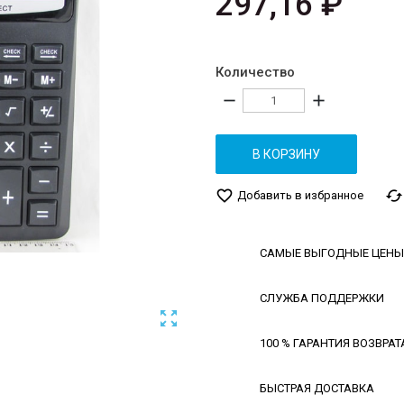
297,16 ₽
Количество
remove
add
В КОРЗИНУ
favorite_border
cached
Добавить в избранное
САМЫЕ ВЫГОДНЫЕ ЦЕНЫ
СЛУЖБА ПОДДЕРЖКИ

100 % ГАРАНТИЯ ВОЗВРАТ
БЫСТРАЯ ДОСТАВКА