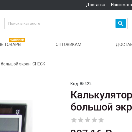
Доставка
Наши маг

НОВИНКИ
Е ТОВАРЫ
ОПТОВИКАМ
ДОСТА
. большой экран, CHECK
Код:
85422
Калькулятор 
большой экр




