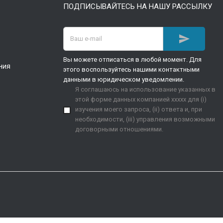
ПОДПИСЫВАЙТЕСЬ НА НАШУ РАССЫЛКУ

Вы можете отписаться в любой момент. Для
ния
этого воспользуйтесь нашими контактными
данными в юридическом уведомлении.
Я соглашаюсь на использование указанных в
этой форме данных компанией xxxxx для (i)
изучения моего запроса, (ii) ответа и, при
необходимости, (iii) управления возможными
договорными отношениями.