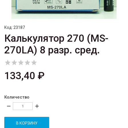
Код:
23187
Калькулятор 270 (MS-
270LA) 8 разр. сред.





133,40 ₽
Количество
remove
add
В КОРЗИНУ