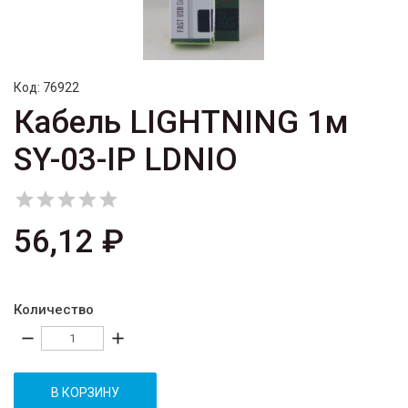
Код:
76922
Кабель LIGHTNING 1м
SY-03-IP LDNIO





56,12 ₽
Количество
remove
add
В КОРЗИНУ