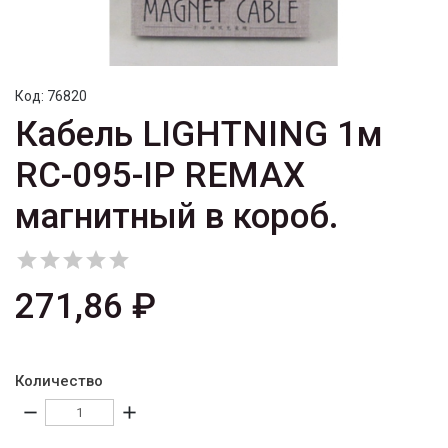
Код:
76820
Кабель LIGHTNING 1м
RC-095-IP REMAX
магнитный в короб.





271,86 ₽
Количество
remove
add