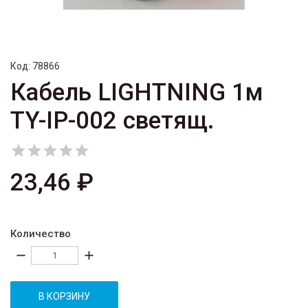
Код:
78866
Кабель LIGHTNING 1м
TY-IP-002 светящ.





23,46 ₽
Количество
remove
add
В КОРЗИНУ