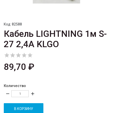
Код:
82588
Кабель LIGHTNING 1м S-
27 2,4A KLGO





89,70 ₽
Количество
remove
add
В КОРЗИНУ