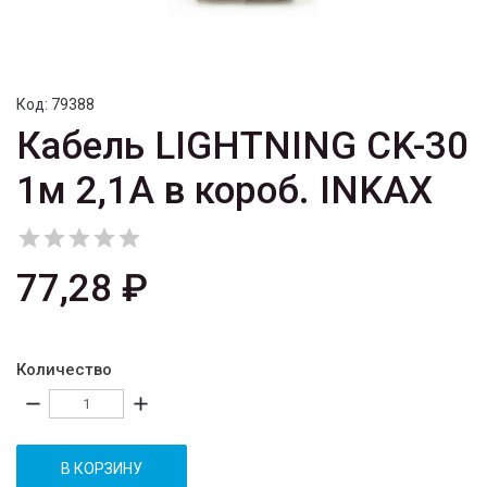
Код:
79388
Кабель LIGHTNING CK-30
1м 2,1A в короб. INKAX





77,28 ₽
Количество
remove
add
В КОРЗИНУ