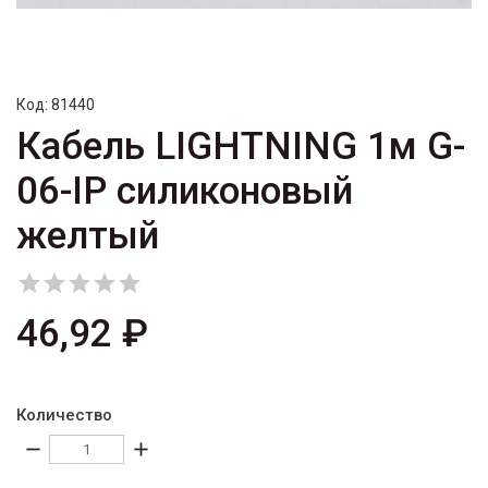
Код:
81440
Кабель LIGHTNING 1м G-
06-IP силиконовый
желтый





46,92 ₽
Количество
remove
add