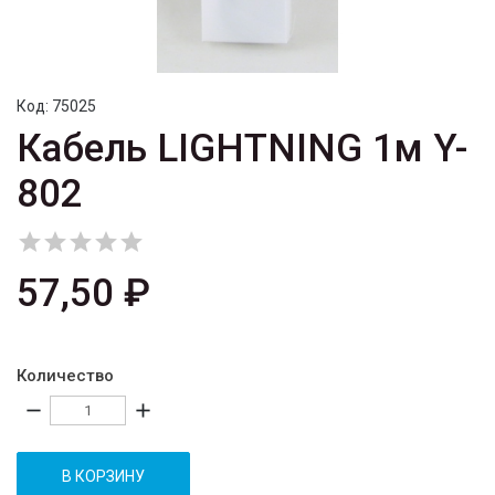
Код:
75025
Кабель LIGHTNING 1м Y-
802





57,50 ₽
Количество
remove
add
В КОРЗИНУ