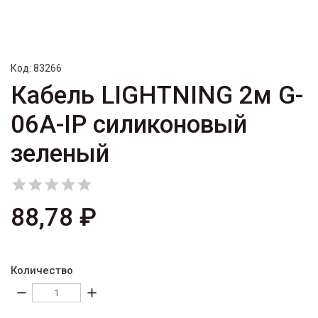
Код:
83266
Кабель LIGHTNING 2м G-
06A-IP силиконовый
зеленый





88,78 ₽
Количество
remove
add