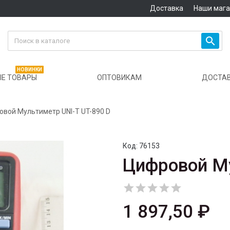
Доставка
Наши маг

НОВИНКИ
Е ТОВАРЫ
ОПТОВИКАМ
ДОСТА
вой Мультиметр UNI-T UT-890 D
Код:
76153
Цифровой Му





1 897,50 ₽