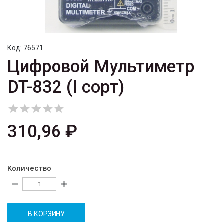
Код:
76571
Цифровой Мультиметр
DT-832 (I сорт)





310,96 ₽
Количество
remove
add
В КОРЗИНУ