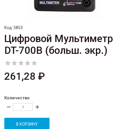
Код:
5853
Цифровой Мультиметр
DT-700B (больш. экр.)





261,28 ₽
Количество
remove
add
В КОРЗИНУ