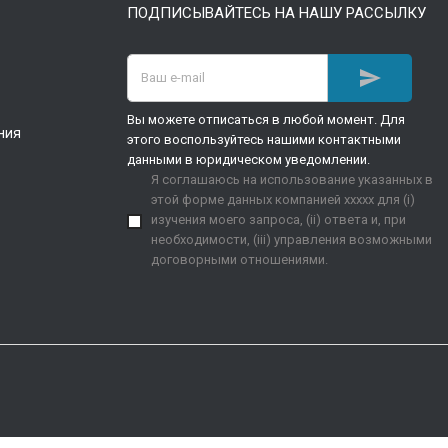
ПОДПИСЫВАЙТЕСЬ НА НАШУ РАССЫЛКУ

Вы можете отписаться в любой момент. Для
ния
этого воспользуйтесь нашими контактными
данными в юридическом уведомлении.
Я соглашаюсь на использование указанных в
этой форме данных компанией xxxxx для (i)
изучения моего запроса, (ii) ответа и, при
необходимости, (iii) управления возможными
договорными отношениями.