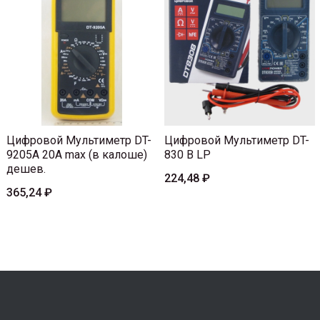
Цифровой Мультиметр DT-
Цифровой Мультиметр DT-
9205A 20A max (в калоше)
830 В LP
дешев.
224,48 ₽
365,24 ₽