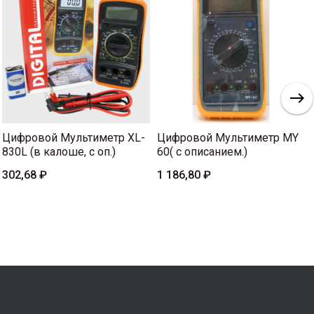
Цифровой Мультиметр XL-
Цифровой Мультиметр MY
830L (в калоше, с оп.)
60( с описанием.)
302,68 ₽
1 186,80 ₽