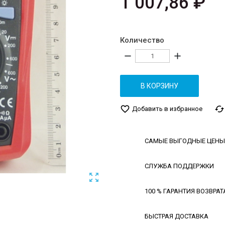
1 007,86 ₽
Количество
remove
add
В КОРЗИНУ
favorite_border
cached
Добавить в избранное
САМЫЕ ВЫГОДНЫЕ ЦЕНЫ
СЛУЖБА ПОДДЕРЖКИ

100 % ГАРАНТИЯ ВОЗВРАТ
БЫСТРАЯ ДОСТАВКА