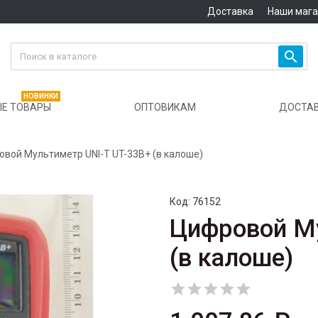
Доставка
Наши маг

НОВИНКИ
Е ТОВАРЫ
ОПТОВИКАМ
ДОСТА
вой Мультиметр UNI-T UT-33B+ (в калоше)
Код:
76152
Цифровой Му
(в калоше)




