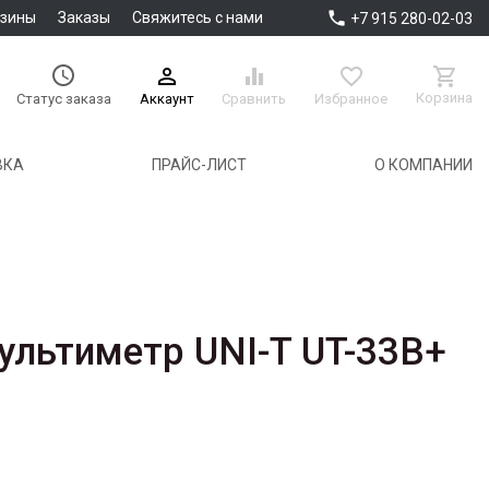

азины
Заказы
Свяжитесь с нами
+7 915 280-02-03





Корзина
Аккаунт
Сравнить
Избранное
Статус заказа
ВКА
ПРАЙС-ЛИСТ
О КОМПАНИИ
льтиметр UNI-T UT-33B+