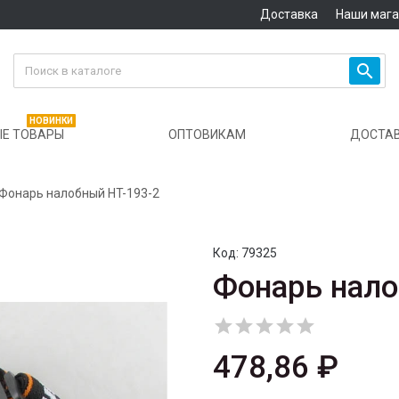
Доставка
Наши маг

НОВИНКИ
Е ТОВАРЫ
ОПТОВИКАМ
ДОСТА
Фонарь налобный HT-193-2
Код:
79325
Фонарь нало





478,86 ₽