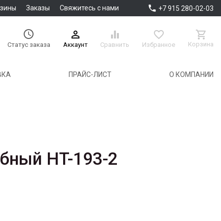

азины
Заказы
Свяжитесь с нами
+7 915 280-02-03





Корзина
Аккаунт
Сравнить
Избранное
Статус заказа
ВКА
ПРАЙС-ЛИСТ
О КОМПАНИИ
бный HT-193-2