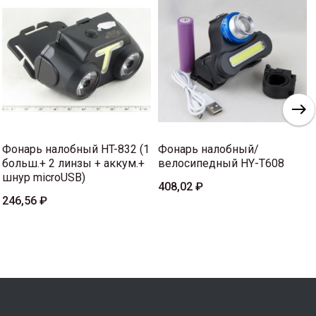
Фонарь налобный HT-832 (1
Фонарь налобный/
больш.+ 2 линзы + аккум.+
велосипедный HY-T608
шнур microUSB)
408,02 ₽
246,56 ₽