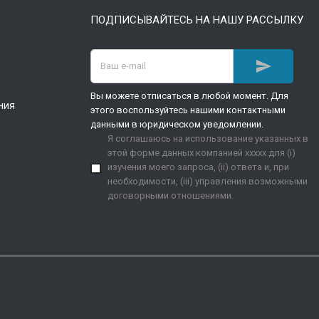
ПОДПИСЫВАЙТЕСЬ НА НАШУ РАССЫЛКУ

Вы можете отписаться в любой момент. Для
ния
этого воспользуйтесь нашими контактными
данными в юридическом уведомлении.
Я соглашаюсь на использование указанных в
этой форме данных компанией xxxxx для (i)
изучения моего запроса, (ii) ответа и, при
необходимости, (iii) управления возможными
договорными отношениями.