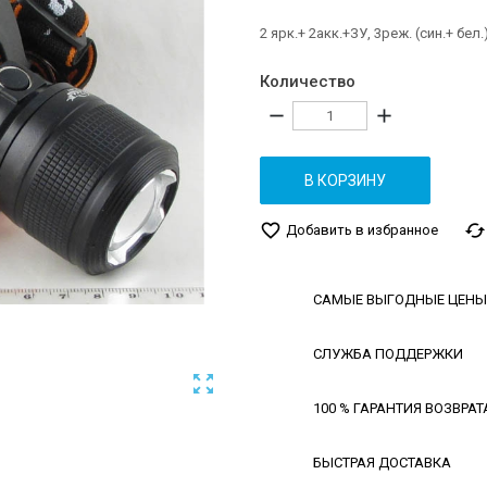
2 ярк.+ 2акк.+ЗУ, 3реж. (син.+ бел
Количество
remove
add
В КОРЗИНУ
favorite_border
cached
Добавить в избранное
САМЫЕ ВЫГОДНЫЕ ЦЕНЫ
СЛУЖБА ПОДДЕРЖКИ

100 % ГАРАНТИЯ ВОЗВРАТ
БЫСТРАЯ ДОСТАВКА