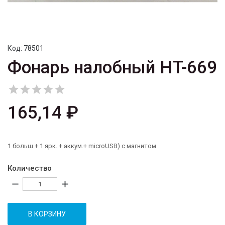
Код:
78501
Фонарь налобный HT-669





165,14 ₽
1 больш.+ 1 ярк. + аккум.+ microUSB) с магнитом
Количество
remove
add
В КОРЗИНУ