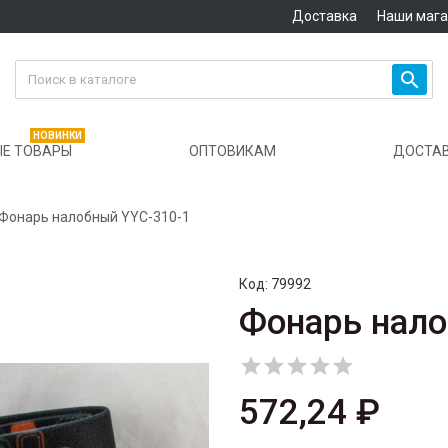
Доставка
Наши маг

НОВИНКИ
Е ТОВАРЫ
ОПТОВИКАМ
ДОСТА
Фонарь налобный YYC-310-1
Код:
79992
Фонарь нало





572,24 ₽