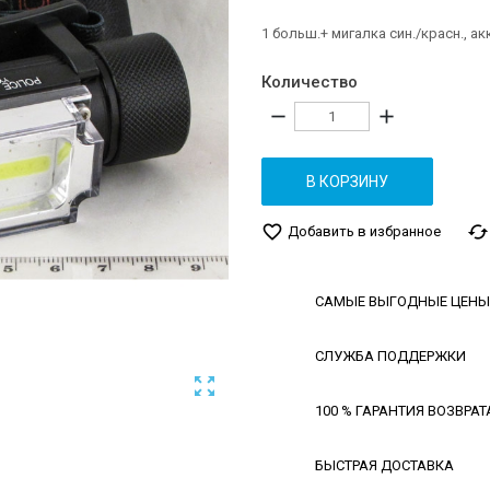
1 больш.+ мигалка син./красн., ак
Количество
remove
add
В КОРЗИНУ
favorite_border
cached
Добавить в избранное
САМЫЕ ВЫГОДНЫЕ ЦЕНЫ
СЛУЖБА ПОДДЕРЖКИ

100 % ГАРАНТИЯ ВОЗВРАТ
БЫСТРАЯ ДОСТАВКА