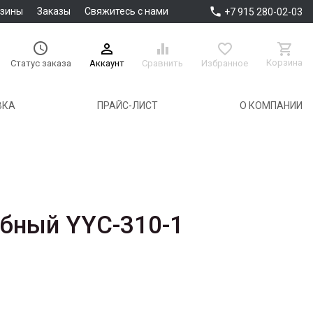

азины
Заказы
Свяжитесь с нами
+7 915 280-02-03





Корзина
Аккаунт
Сравнить
Избранное
Статус заказа
ВКА
ПРАЙС-ЛИСТ
О КОМПАНИИ
бный YYC-310-1