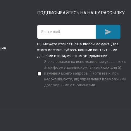
ПОДПИСЫВАЙТЕСЬ НА НАШУ РАССЫЛКУ

Вы можете отписаться в любой момент. Для
ния
этого воспользуйтесь нашими контактными
данными в юридическом уведомлении.
Я соглашаюсь на использование указанных в
этой форме данных компанией xxxxx для (i)
изучения моего запроса, (ii) ответа и, при
необходимости, (iii) управления возможными
договорными отношениями.