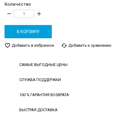
Количество
remove
add
В КОРЗИНУ
favorite_border
cached
Добавить в избранное
Добавить к сравнению
САМЫЕ ВЫГОДНЫЕ ЦЕНЫ
СЛУЖБА ПОДДЕРЖКИ
100 % ГАРАНТИЯ ВОЗВРАТА
БЫСТРАЯ ДОСТАВКА