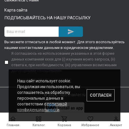
Свяжитесь с нами
Карта сайта
ПОДПИСЫВАЙТЕСЬ НА НАШУ РАССЫЛКУ

Вы можете отписаться в любой момент. Для этого воспользуйтесь
нашими контактными данными в юридическом уведомлении.
Я соглашаюсь на использование указанных в этой форме
данных компанией xxxxx для (i) изучения моего запроса, (ii)
ответа и, при необходимости, (iii) управления возможными
договорными отношениями.
Наш сайт использует cookie.
Продолжая им пользоваться, вы
соглашаетесь на обработку
© 2026 - opt-master.ru
СОГЛАСЕН
персональных данных в
соответствии с
политикой
конфиденциальности
.





Главная
Каталог
Корзина
Избранное
Аккаунт