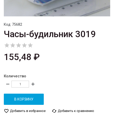
Код:
75682
Часы-будильник 3019





155,48 ₽
Количество
remove
add
В КОРЗИНУ
favorite_border
cached
Добавить в избранное
Добавить к сравнению