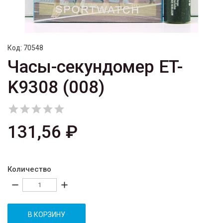
Код:
70548
Часы-секундомер ET-
K9308 (008)





131,56 ₽
Количество
remove
add
В КОРЗИНУ