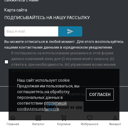
Свяжитесь с нами
Карта сайта
ПОДПИСЫВАЙТЕСЬ НА НАШУ РАССЫЛКУ

Вы можете отписаться в любой момент. Для этого воспользуйтесь
нашими контактными данными в юридическом уведомлении.
Я соглашаюсь на использование указанных в этой форме
данных компанией xxxxx для (i) изучения моего запроса, (ii)
ответа и, при необходимости, (iii) управления возможными
договорными отношениями.
Наш сайт использует cookie.
Продолжая им пользоваться, вы
соглашаетесь на обработку
© 2026 - opt-master.ru
СОГЛАСЕН
персональных данных в
соответствии с
политикой
конфиденциальности
.





Главная
Каталог
Корзина
Избранное
Аккаунт