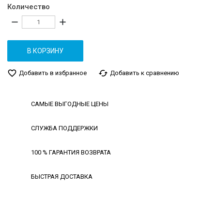
Количество
remove
add
В КОРЗИНУ
favorite_border
cached
Добавить в избранное
Добавить к сравнению
САМЫЕ ВЫГОДНЫЕ ЦЕНЫ
СЛУЖБА ПОДДЕРЖКИ
100 % ГАРАНТИЯ ВОЗВРАТА
БЫСТРАЯ ДОСТАВКА