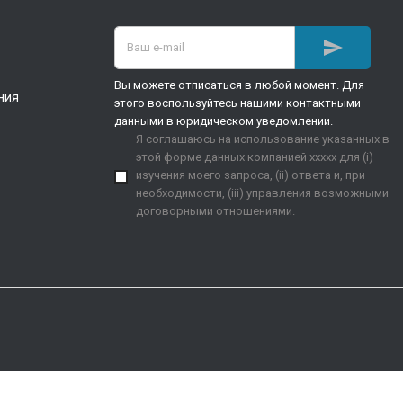

Вы можете отписаться в любой момент. Для
ния
этого воспользуйтесь нашими контактными
данными в юридическом уведомлении.
Я соглашаюсь на использование указанных в
этой форме данных компанией xxxxx для (i)
изучения моего запроса, (ii) ответа и, при
необходимости, (iii) управления возможными
договорными отношениями.