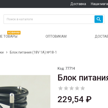
Доставка
Наши маг

НОВИНКИ
Е ТОВАРЫ
ОПТОВИКАМ
ДОСТА
ики

Блок питания (18V 1A) №18-1
Код:
77714
Блок питани





229,54 ₽