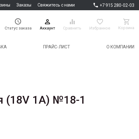

азины
Заказы
Свяжитесь с нами
+7 915 280-02-03





Корзина
Аккаунт
Сравнить
Избранное
Статус заказа
ВКА
ПРАЙС-ЛИСТ
О КОМПАНИИ
я (18V 1A) №18-1