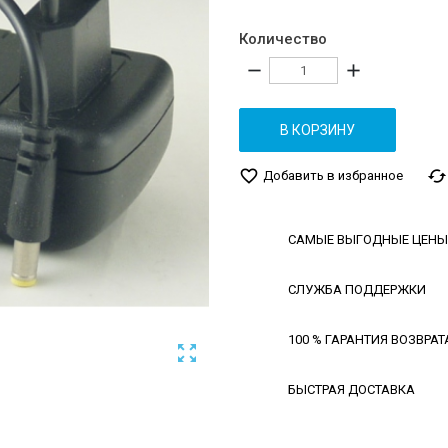
Количество
remove
add
В КОРЗИНУ
favorite_border
cached
Добавить в избранное
САМЫЕ ВЫГОДНЫЕ ЦЕНЫ
СЛУЖБА ПОДДЕРЖКИ
100 % ГАРАНТИЯ ВОЗВРАТ

БЫСТРАЯ ДОСТАВКА