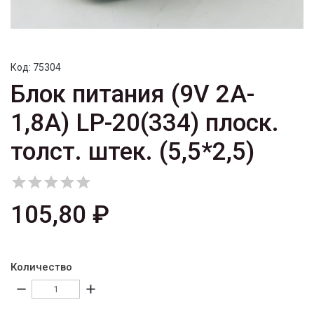
Код:
75304
Блок питания (9V 2A-
1,8A) LP-20(334) плоск.
толст. штек. (5,5*2,5)





105,80 ₽
Количество
remove
add