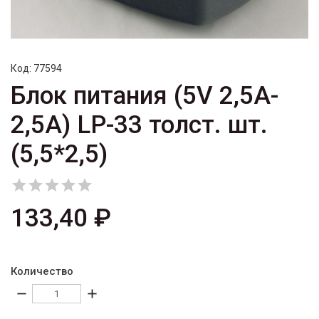
Код:
77594
Блок питания (5V 2,5A-
2,5A) LP-33 толст. шт.
(5,5*2,5)





133,40 ₽
Количество
remove
add