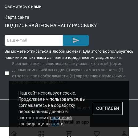
Свяжитесь с нами
Карта сайта
ПОДПИСЫВАЙТЕСЬ НА НАШУ РАССЫЛКУ

Вы можете отписаться в любой момент. Для этого воспользуйтесь
нашими контактными данными в юридическом уведомлении.
Я соглашаюсь на использование указанных в этой форме
данных компанией xxxxx для (i) изучения моего запроса, (ii)
ответа и, при необходимости, (iii) управления возможными
договорными отношениями.
Наш сайт использует cookie.
Продолжая им пользоваться, вы
соглашаетесь на обработку
© 2026 - opt-master.ru
СОГЛАСЕН
персональных данных в
соответствии с
политикой
конфиденциальности
.




