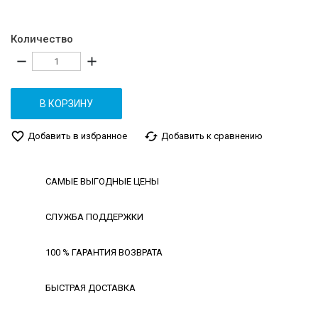
Количество
remove
add
В КОРЗИНУ
favorite_border
cached
Добавить в избранное
Добавить к сравнению
САМЫЕ ВЫГОДНЫЕ ЦЕНЫ
СЛУЖБА ПОДДЕРЖКИ
100 % ГАРАНТИЯ ВОЗВРАТА
БЫСТРАЯ ДОСТАВКА