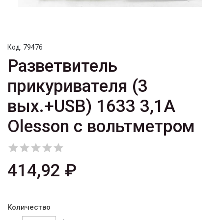
Код:
79476
Разветвитель
прикуривателя (3
вых.+USB) 1633 3,1A
Olesson с вольтметром





414,92 ₽
Количество