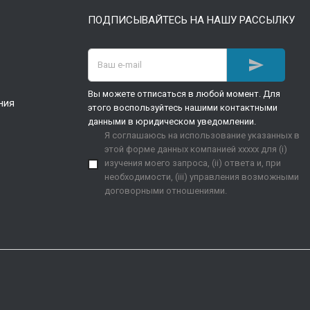
ПОДПИСЫВАЙТЕСЬ НА НАШУ РАССЫЛКУ

Вы можете отписаться в любой момент. Для
ния
этого воспользуйтесь нашими контактными
данными в юридическом уведомлении.
Я соглашаюсь на использование указанных в
этой форме данных компанией xxxxx для (i)
изучения моего запроса, (ii) ответа и, при
необходимости, (iii) управления возможными
договорными отношениями.