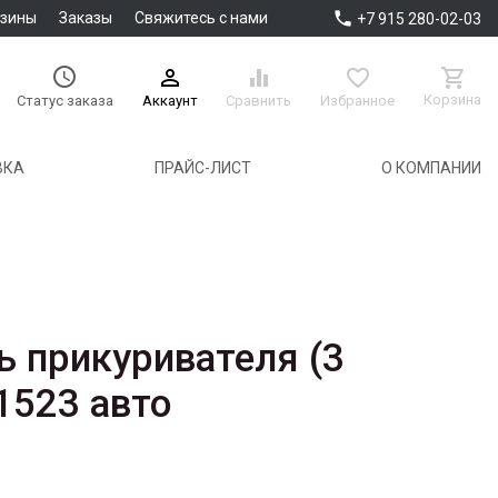

азины
Заказы
Свяжитесь с нами
+7 915 280-02-03





Корзина
Аккаунт
Сравнить
Избранное
Статус заказа
ВКА
ПРАЙС-ЛИСТ
О КОМПАНИИ
ь прикуривателя (3
1523 авто