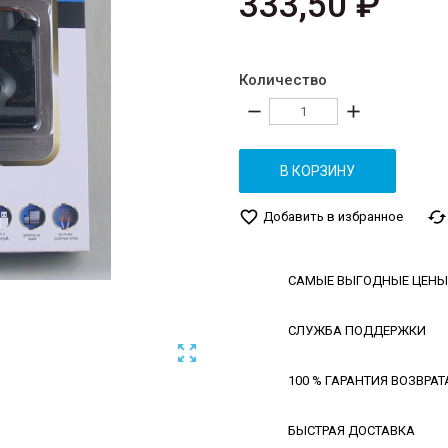
333,50 ₽
Количество
remove
add
В КОРЗИНУ
favorite_border
cached
Добавить в избранное
САМЫЕ ВЫГОДНЫЕ ЦЕНЫ
СЛУЖБА ПОДДЕРЖКИ

100 % ГАРАНТИЯ ВОЗВРАТ
БЫСТРАЯ ДОСТАВКА