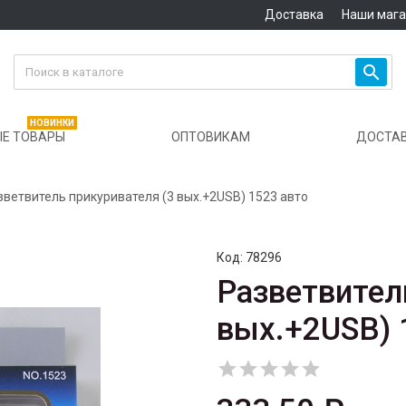
Доставка
Наши маг

НОВИНКИ
Е ТОВАРЫ
ОПТОВИКАМ
ДОСТА
зветвитель прикуривателя (3 вых.+2USB) 1523 авто
Код:
78296
Разветвител
вых.+2USB) 




