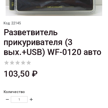
Код:
22145
Разветвитель
прикуривателя (3
вых.+USB) WF-0120 авто





103,50 ₽
Количество
remove
add